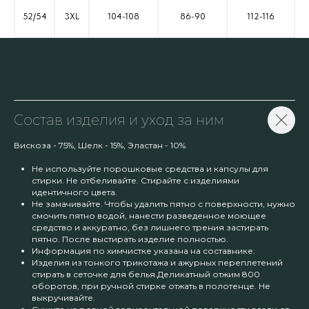
52/54
3XL
104-108
86-90
112-116
Состав изделия и уход за ним
Вискоза - 75%, Шелк - 15%, Эластан - 10%
Не используйте порошковые средства и капсулы для
стирки. Не отбеливайте. Стирайте с изделиями
идентичного цвета.
Не замачивайте. Чтобы удалить пятно с поверхности, нужно
смочить пятно водой, нанести разведенное моющее
средство и аккуратно, без лишнего трения застирать
пятно. После выстирать изделие полностью.
Информация по химчистке указана на составнике.
Изделия из тонкого трикотажа и ажурных переплетений
стирать в сеточке для белья.Деликатный отжим 800
оборотов, при ручной стирке отжать в полотенце. Не
выкручивайте.