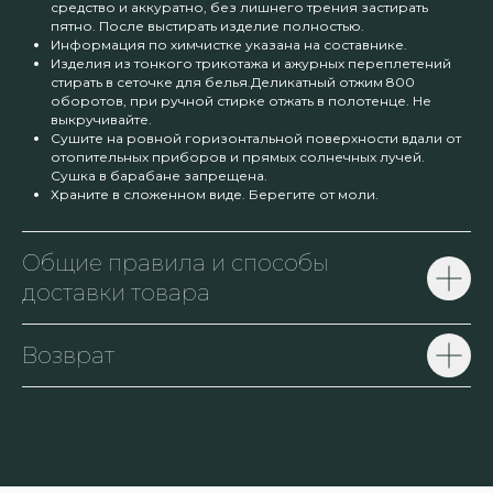
средство и аккуратно, без лишнего трения застирать
пятно. После выстирать изделие полностью.
Информация по химчистке указана на составнике.
Изделия из тонкого трикотажа и ажурных переплетений
стирать в сеточке для белья.Деликатный отжим 800
оборотов, при ручной стирке отжать в полотенце. Не
выкручивайте.
Сушите на ровной горизонтальной поверхности вдали от
отопительных приборов и прямых солнечных лучей.
Сушка в барабане запрещена.
Храните в сложенном виде. Берегите от моли.
Общие правила и способы
доставки товара
Возврат