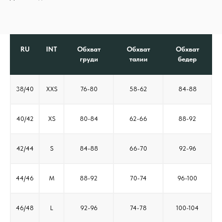
RU
INT
Обхват
Обхват
Обхват
груди
талии
бедер
38/40
XXS
76-80
58-62
84-88
40/42
XS
80-84
62-66
88-92
42/44
S
84-88
66-70
92-96
44/46
M
88-92
70-74
96-100
46/48
L
92-96
74-78
100-104