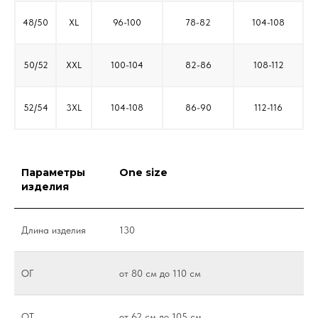
48/50
XL
96-100
78-82
104-108
50/52
XXL
100-104
82-86
108-112
52/54
3XL
104-108
86-90
112-116
Параметры
One size
изделия
Длина изделия
130
ОГ
от 80 см до 110 см
ОТ
от 62 см до 105 см