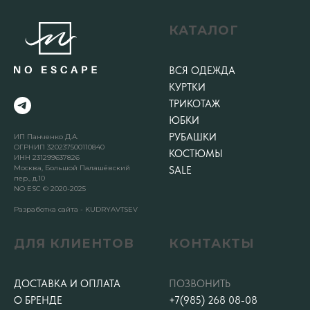
КАТАЛОГ
ВСЯ ОДЕЖДА
КУРТКИ
ТРИКОТАЖ
ЮБКИ
РУБАШКИ
ИП Панченко Д.А.
ОГРНИП 320237500110840
КОСТЮМЫ
ИНН 231299637826
Москва, Большой Палашёвский
SALE
пер., д.10
NO ESC © 2020-2025
Разработка сайта - KUDRYAVTSEV
ДЛЯ КЛИЕНТОВ
КОНТАКТЫ
ДОСТАВКА И ОПЛАТА
ПОЗВОНИТЬ
О БРЕНДЕ
+7(985) 268 08-08