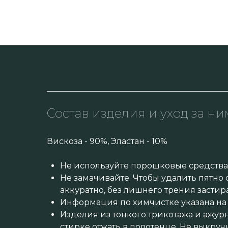
Состав изделия и уход за ни
Вискоза - 90%, Эластан - 10%
Не используйте порошковые средства 
Не замачивайте. Чтобы удалить пятно
аккуратно, без лишнего трения застир
Информация по химчистке указана на 
Изделия из тонкого трикотажа и ажур
стирке отжать в полотенце. Не выкруч