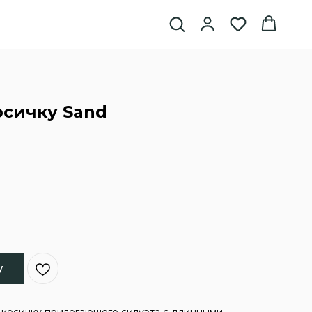
осичку Sand
у