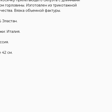
косичку прилегающего силуэта с длинными
ом горловины. Изготовлен из трикотажной
чества. Вязка объемной фактуры.
% Эластан.
жи: Италия.
ссия.
 42 см.