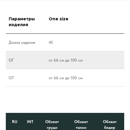
Параметры
One size
изделия
Длина изделия
45
ОГ
от 66 см до 100 см
ОТ
от 66 см до 100 см
RU
INT
Обхват
Обхват
Обхват
груди
талии
бедер