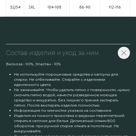
52/54
3XL
104-108
86-90
112-116
Состав изделия и уход за ним
Вискоза - 90%, Эластан - 10%
Не используйте порошковые средства и капсулы для
стирки. Не отбеливайте. Стирайте с изделиями
идентичного цвета.
Не замачивайте. Чтобы удалить пятно с поверхности, нужно
смочить пятно водой, нанести разведенное моющее
средство и аккуратно, без лишнего трения застирать
пятно. После выстирать изделие полностью.
Информация по химчистке указана на составнике.
Изделия из тонкого трикотажа и ажурных переплетений
стирать в сеточке для белья. Деликатный отжим 800
оборотов, при ручной стирке отжать в полотенце. Не
выкручивайте.