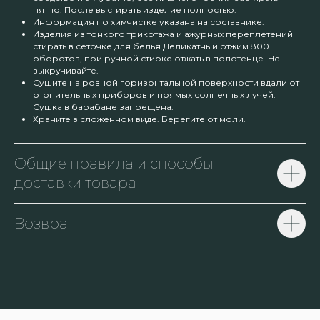
пятно. После выстирать изделие полностью.
Информация по химчистке указана на составнике.
Изделия из тонкого трикотажа и ажурных переплетений
стирать в сеточке для белья.Деликатный отжим 800
оборотов, при ручной стирке отжать в полотенце. Не
выкручивайте.
Сушите на ровной горизонтальной поверхности вдали от
отопительных приборов и прямых солнечных лучей.
Сушка в барабане запрещена.
Храните в сложенном виде. Берегите от моли.
Общие правила и способы
доставки товара
Возврат