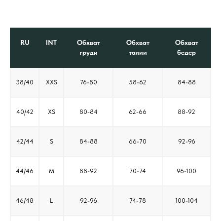
RU
INT
Обхват
Обхват
Обхват
груди
талии
бедер
38/40
XXS
76-80
58-62
84-88
40/42
XS
80-84
62-66
88-92
42/44
S
84-88
66-70
92-96
44/46
M
88-92
70-74
96-100
46/48
L
92-96
74-78
100-104