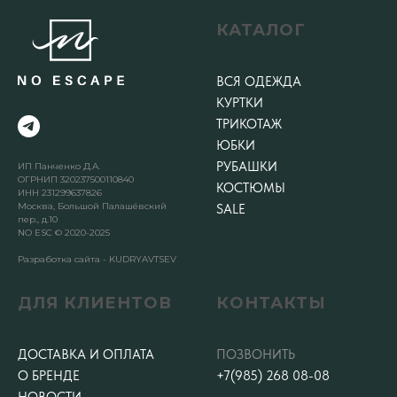
КАТАЛОГ
ВСЯ ОДЕЖДА
КУРТКИ
ТРИКОТАЖ
ЮБКИ
РУБАШКИ
ИП Панченко Д.А.
ОГРНИП 320237500110840
КОСТЮМЫ
ИНН 231299637826
Москва, Большой Палашёвский
SALE
пер., д.10
NO ESC © 2020-2025
Разработка сайта - KUDRYAVTSEV
ДЛЯ КЛИЕНТОВ
КОНТАКТЫ
ДОСТАВКА И ОПЛАТА
ПОЗВОНИТЬ
О БРЕНДЕ
+7(985) 268 08-08