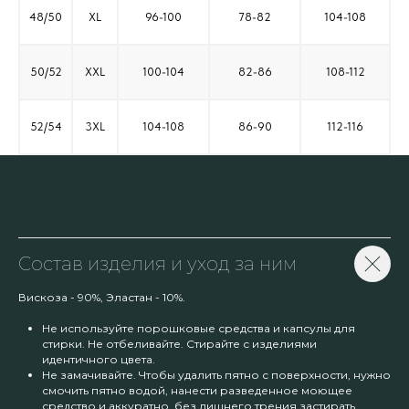
48/50
XL
96-100
78-82
104-108
50/52
XXL
100-104
82-86
108-112
52/54
3XL
104-108
86-90
112-116
Состав изделия и уход за ним
Вискоза - 90%, Эластан - 10%.
Не используйте порошковые средства и капсулы для
стирки. Не отбеливайте. Стирайте с изделиями
идентичного цвета.
Не замачивайте. Чтобы удалить пятно с поверхности, нужно
смочить пятно водой, нанести разведенное моющее
средство и аккуратно, без лишнего трения застирать