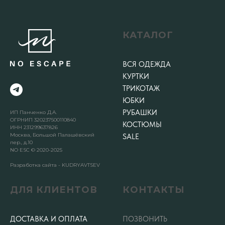
КАТАЛОГ
ВСЯ ОДЕЖДА
КУРТКИ
ТРИКОТАЖ
ЮБКИ
РУБАШКИ
ИП Панченко Д.А.
ОГРНИП 320237500110840
КОСТЮМЫ
ИНН 231299637826
Москва, Большой Палашёвский
SALE
пер., д.10
NO ESC © 2020-2025
Разработка сайта - KUDRYAVTSEV
ДЛЯ КЛИЕНТОВ
КОНТАКТЫ
ДОСТАВКА И ОПЛАТА
ПОЗВОНИТЬ