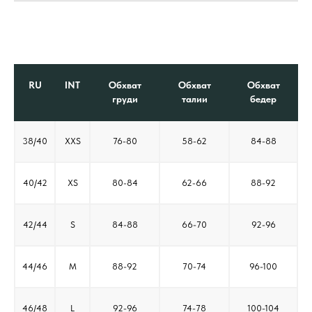
RU
INT
Обхват
Обхват
Обхват
груди
талии
бедер
38/40
XXS
76-80
58-62
84-88
40/42
XS
80-84
62-66
88-92
42/44
S
84-88
66-70
92-96
44/46
M
88-92
70-74
96-100
46/48
L
92-96
74-78
100-104