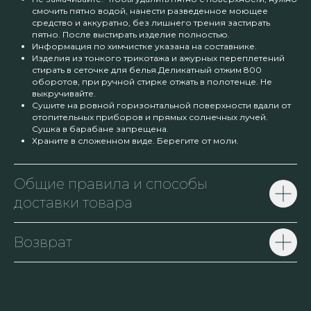
смочить пятно водой, нанести разведенное моющее
средство и аккуратно, без лишнего трения застирать
пятно. После выстирать изделие полностью.
Информация по химчистке указана на составнике.
Изделия из тонкого трикотажа и ажурных переплетений
стирать в сеточке для белья.Деликатный отжим 800
оборотов, при ручной стирке отжать в полотенце. Не
выкручивайте.
Сушите на ровной горизонтальной поверхности вдали от
отопительных приборов и прямых солнечных лучей.
Сушка в барабане запрещена.
Храните в сложенном виде. Берегите от моли.
Общие правила и способы
доставки товара
Возврат