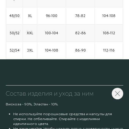
48/50
XL
96-100
78-82
104-108
50/52
XXL
100-104
82-86
108-112
52/54
3XL
104-108
86-90
112-116
Состав изделия и уход за ним
Вискоза - 90%, Эластан - 10%.
Не используйте порошковые средства и капсулы для
стирки. Не отбеливайте. Стирайте с изделиями
идентичного цвета.
Не замачивайте. Чтобы удалить пятно с поверхности, нужно