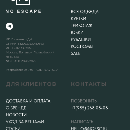
ВСЯ ОДЕЖДА
КУРТКИ
ТРИКОТАЖ
ЮБКИ
РУБАШКИ
ИП Панченко Д.А.
ОГРНИП 320237500110840
КОСТЮМЫ
ИНН 231299637826
Москва, Большой Палашёвский
SALE
пер., д.10
NO ESC © 2020-2025
Разработка сайта - KUDRYAVTSEV
ДЛЯ КЛИЕНТОВ
КОНТАКТЫ
ДОСТАВКА И ОПЛАТА
ПОЗВОНИТЬ
О БРЕНДЕ
+7(985) 268 08-08
НОВОСТИ
УХОД ЗА ВЕЩАМИ
НАПИСАТЬ
СТАТЬИ
HELLO@NOESC.RU