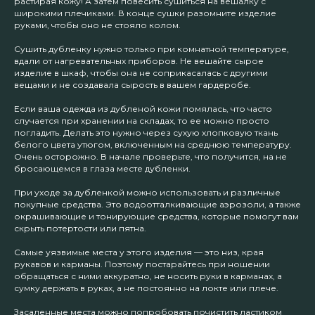
растирая кожу! А затем повесить сушиться на вешалку с
широкими плечиками. В конце сушки разомните изделие
руками, чтобы оно не стояло колом.
Сушить дубленку нужно только при комнатной температуре,
вдали от нагревательных приборов. Не вешайте сырое
изделие в шкаф, чтобы она не соприкасалась с другими
вещами и не создавала сырость в вашем гардеробе.
Если ваша одежда из дубленой кожи помялась, что часто
случается при хранении на складах, то ее можно просто
погладить. Делать это нужно через сухую хлопковую ткань
белого цвета утюгом, включенным на среднюю температуру.
Очень осторожно. В начале проверьте, что получится, на не
бросающемся в глаза месте дубленки.
При уходе за дубленкой можно использовать и различные
покупные средства. Это водоотталкивающие аэрозоли, а также
окрашивающие и тонирующие средства, которые помогут вам
скрыть потертости или пятна.
Самые уязвимые места у этого изделия — это низ, края
рукавов и карманы. Поэтому постарайтесь при ношении
обращаться с ними аккуратно, не носить руки в карманах, а
сумку держать в руках, а не постоянно на локте или плече.
Засаленные места можно попробовать почистить ластиком