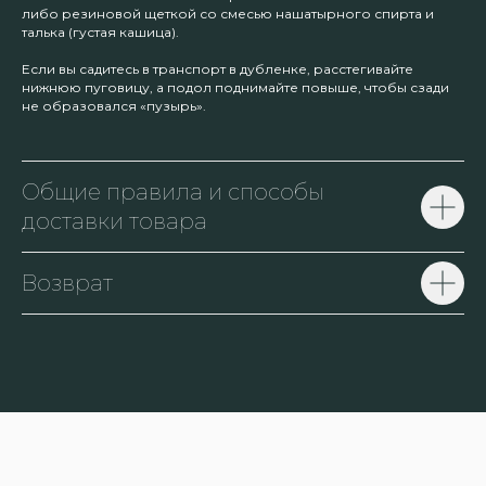
либо резиновой щеткой со смесью нашатырного спирта и
талька (густая кашица).
Если вы садитесь в транспорт в дубленке, расстегивайте
нижнюю пуговицу, а подол поднимайте повыше, чтобы сзади
не образовался «пузырь».
Общие правила и способы
доставки товара
Возврат