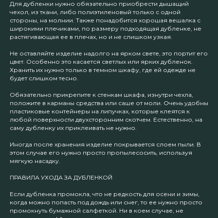
Для дубленки нужно обязательно приобрести дышащий
чехол, из ткани, либо полиэтиленовый только с одной
стороны, на молнии. Также понадобится хорошая вешалка с
широкими плечиками, по размеру подходящая дубленке, не
растягивающая ее в плечах, но и не слишком узкая.
Не оставляйте изделие надолго на ярком свете, это портит его
цвет. Особенно это касается светлых или ярких дубленок.
Хранить их нужно только в темном шкафу, где ей одежде не
будет слишком тесно.
Обязательно прикрепите к стенкам шкафа, изнутри чехла,
положите в карманы средства или саше от моли. Очень удобны
пластиковые контейнеры на липучках, которые клеятся к
любой поверхности двухсторонним скотчем. Естественно, на
саму дубленку их приклеивать не нужно.
Иногда после хранения изделие покрывается слоем пыли. В
этом случае его нужно просто пропылесосить, используя
мягкую насадку.
ПРАВИЛА УХОДА ЗА ДУБЛЕНКОЙ
Если дубленка промокла, что не редкость для осени и зимы,
когда можно попасть под дождь или снег, то ее нужно просто
промокнуть бумажной салфеткой. Ни в коем случае, не