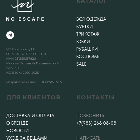
КАТАЛОГ
ВСЯ ОДЕЖДА
КУРТКИ
ТРИКОТАЖ
ЮБКИ
РУБАШКИ
ИП Панченко Д.А.
ОГРНИП 320237500110840
КОСТЮМЫ
ИНН 231299637826
Москва, Большой Палашёвский
SALE
пер., д.10
NO ESC © 2020-2025
Разработка сайта - KUDRYAVTSEV
ДЛЯ КЛИЕНТОВ
КОНТАКТЫ
ДОСТАВКА И ОПЛАТА
ПОЗВОНИТЬ
О БРЕНДЕ
+7(985) 268 08-08
НОВОСТИ
УХОД ЗА ВЕЩАМИ
НАПИСАТЬ