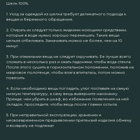
Шелк 100%
1. Уход за одеждой из шелка требует деликатного подхода к
вещам и бережного обращения.
2. Стирать их следует только жидкими моющими средствами,
которые в воде нужно хорошо перемешать. Такие вещи
нельзя отбеливать. Замачивать можно не более, чем на 10
минут.
3. При отжимании вещь не следует скручивать. Ее лучше всего
сложить в несколько раз и сжать ладонями, чтобы вода стекла.
После этого сушить в горизонтальном положении, положив на
махровое полотенце, чтобы влага впиталась, потом можно
повесить.
4. Если необходимо вещь погладить, утюг поставьте на самую
низкую температуру, а саму вещь выверните наизнанку.
Прежде, чем убрать в шкаф, во избежание появления на ней
складок, проследите, чтобы вещь после глажки остыла.
5. При неправильной эксплуатации, хранении и
несвоевременном предъявлении претензий изделия обмену
и возврату не подлежат.