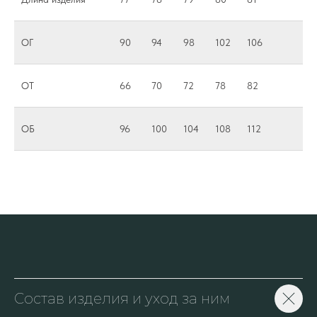
ОГ
90
94
98
102
106
ОТ
66
70
72
78
82
ОБ
96
100
104
108
112
Состав изделия и уход за ним