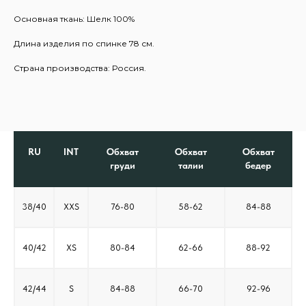
Основная ткань: Шелк 100%
Длина изделия по спинке 78 см.
Страна производства: Россия.
RU
INT
Обхват
Обхват
Обхват
груди
талии
бедер
38/40
XXS
76-80
58-62
84-88
40/42
XS
80-84
62-66
88-92
42/44
S
84-88
66-70
92-96