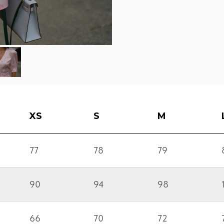
XS
S
M
77
78
79
90
94
98
66
70
72