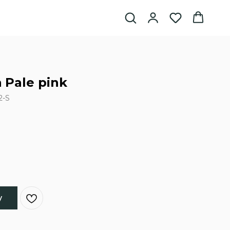
 Pale pink
2-S
у