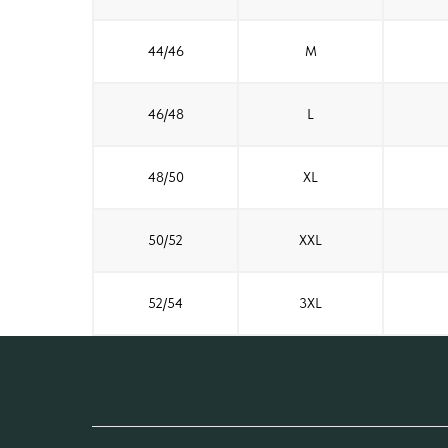
44/46
M
46/48
L
48/50
XL
50/52
XXL
52/54
3XL