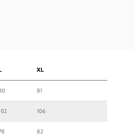
L
XL
80
81
102
106
78
82