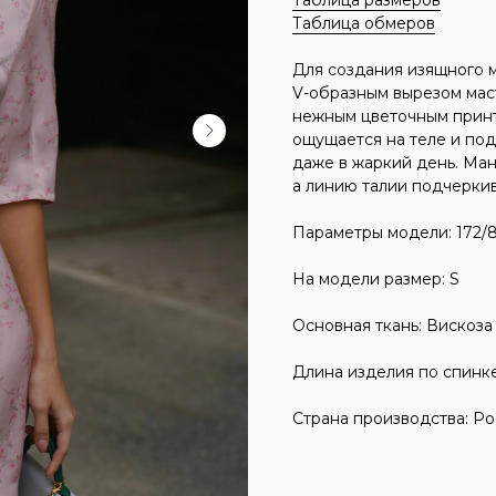
Таблица размеров
Таблица обмеров
Для создания изящного 
V-образным вырезом мас
нежным цветочным принто
ощущается на теле и по
даже в жаркий день. Ман
а линию талии подчеркив
Параметры модели: 172/
На модели размер: S
Основная ткань: Вискоза
Длина изделия по спинке
Страна производства: Ро