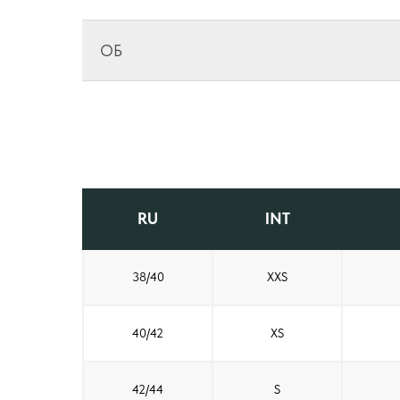
ОБ
RU
INT
38/40
XXS
40/42
XS
42/44
S