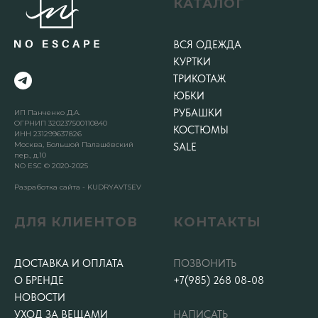
КАТАЛОГ
ВСЯ ОДЕЖДА
КУРТКИ
ТРИКОТАЖ
ЮБКИ
РУБАШКИ
ИП Панченко Д.А.
ОГРНИП 320237500110840
КОСТЮМЫ
ИНН 231299637826
Москва, Большой Палашёвский
SALE
пер., д.10
NO ESC © 2020-2025
Разработка сайта - KUDRYAVTSEV
ДЛЯ КЛИЕНТОВ
КОНТАКТЫ
ДОСТАВКА И ОПЛАТА
ПОЗВОНИТЬ
О БРЕНДЕ
+7(985) 268 08-08
НОВОСТИ
УХОД ЗА ВЕЩАМИ
НАПИСАТЬ