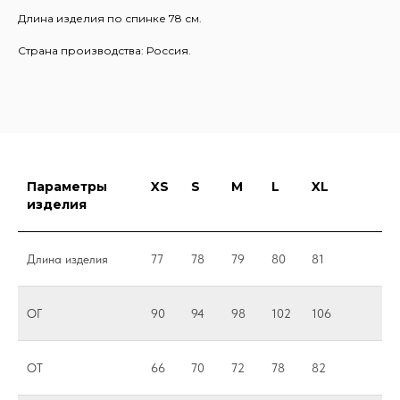
Длина изделия по спинке 78 см.
Страна производства: Россия.
Параметры
XS
S
M
L
XL
изделия
Длина изделия
77
78
79
80
81
ОГ
90
94
98
102
106
ОТ
66
70
72
78
82