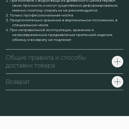
При контакте с водой вещи из древесного шелка теряют
свою прочность и могут существенно деформироваться,
именно поэтому стирать их не рекомендуется.
Только профессиональная чистка
Предпочтительно хранение в вертикальном положении, в
специальном чехле
При неправильной эксплуатации, хранении и
несвоевременном предъявлении претензий изделия
обмену и возврату не подлежат.
Общие правила и способы
доставки товара
Возврат