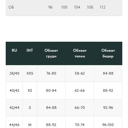
ОБ
96
100
104
108
112
RU
INT
Обхват
Обхват
Обхват
груди
талии
бедер
38/40
XXS
76-80
58-62
84-88
40/42
XS
80-84
62-66
88-92
42/44
S
84-88
66-70
92-96
44/46
M
88-92
70-74
96-100