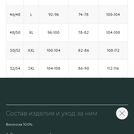
46/48
L
92-96
74-78
100-104
48/50
XL
96-100
78-82
104-108
50/52
XXL
100-104
82-86
108-112
52/54
3XL
104-108
86-90
112-116
Состав изделия и уход за ним
Вискоза 100%