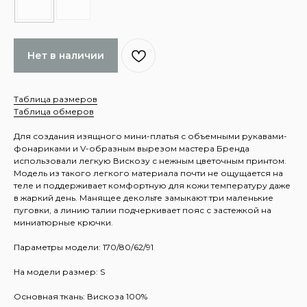
Нет в наличии
Таблица размеров
Таблица обмеров
Для создания изящного мини-платья с объемными рукавами-
фонариками и V-образным вырезом мастера Бренда
использовали легкую Вискозу с нежным цветочным принтом.
Модель из такого легкого материала почти не ощущается на
теле и поддерживает комфортную для кожи температуру даже
в жаркий день. Манящее декольте замыкают три маленькие
пуговки, а линию талии подчеркивает пояс с застежкой на
миниатюрные крючки.
Параметры модели: 170/80/62/91
На модели размер: S
Основная ткань: Вискоза 100%