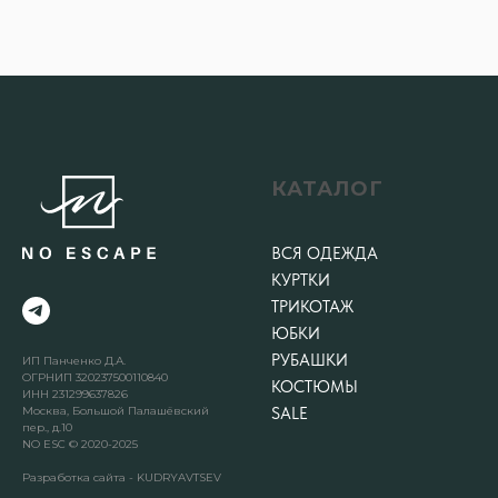
КАТАЛОГ
ВСЯ ОДЕЖДА
КУРТКИ
ТРИКОТАЖ
ЮБКИ
РУБАШКИ
ИП Панченко Д.А.
ОГРНИП 320237500110840
КОСТЮМЫ
ИНН 231299637826
Москва, Большой Палашёвский
SALE
пер., д.10
NO ESC © 2020-2025
Разработка сайта - KUDRYAVTSEV