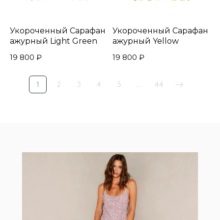
Укороченный Сарафан
Укороченный Сарафан
ажурный Light Green
ажурный Yellow
19 800
₽
19 800
₽
1
2
3
4
5
...
44