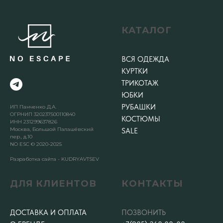
КАТАЛОГ
ВСЯ ОДЕЖДА
КУРТКИ
ТРИКОТАЖ
ЮБКИ
РУБАШКИ
ИП Панченко Д.А.
ОГРНИП 320237500110840
КОСТЮМЫ
ИНН 231299637826
Москва, Большой Палашёвский
SALE
пер., д.10
NO ESC © 2020-2025
Разработка сайта - KUDRYAVTSEV
ДЛЯ КЛИЕНТОВ
КОНТАКТЫ
ДОСТАВКА И ОПЛАТА
ПОЗВОНИТЬ