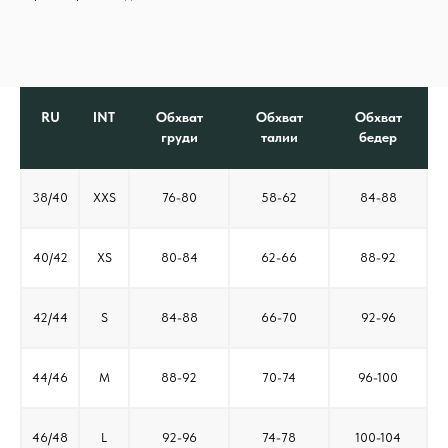
RU
INT
Обхват
Обхват
Обхват
груди
талии
бедер
38/40
XXS
76-80
58-62
84-88
40/42
XS
80-84
62-66
88-92
42/44
S
84-88
66-70
92-96
44/46
M
88-92
70-74
96-100
46/48
L
92-96
74-78
100-104