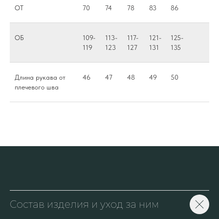
ОТ
70
74
78
83
86
ОБ
109-
113-
117-
121-
125-
119
123
127
131
135
Длина рукава от
46
47
48
49
50
плечевого шва
Состав изделия и уход за ним