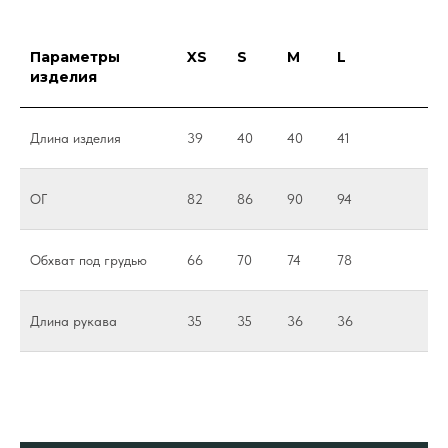
Параметры
XS
S
M
L
изделия
Длина изделия
39
40
40
41
ОГ
82
86
90
94
Обхват под грудью
66
70
74
78
Длина рукава
35
35
36
36