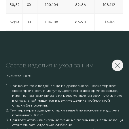
50/52
XXL
100-104
82-86
108-112
52/54
3XL
104-108
86-90
112-116
Состав изделия и уход за ним
Вискоза 100%
При контакте с водой вещи из древесного шелка теряют
свою прочность и могут существенно деформироваться,
именно поэтому стирать их рекомендуется вручную или же
в стиральной машинке в режиме деликатной/ручной
стирки без отжима.
Температура воды для стирки вещей из вискозы не должна
превышать 30° С.
Для того чтобы вискозные ткани не полиняли, цветные вещи
стоит стирать отдельно от белых.