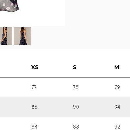
XS
S
M
77
78
79
86
90
94
84
88
92