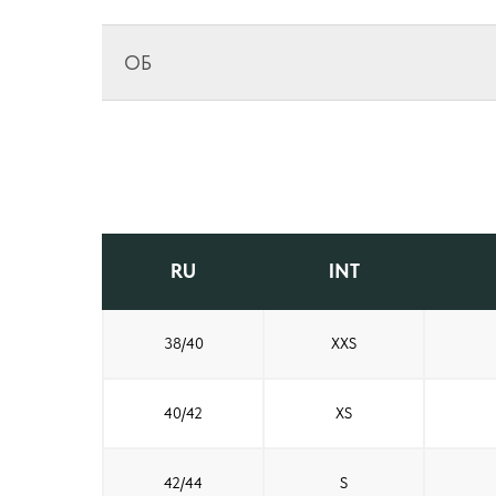
ОБ
RU
INT
38/40
XXS
40/42
XS
42/44
S