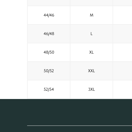
44/46
M
46/48
L
48/50
XL
50/52
XXL
52/54
3XL