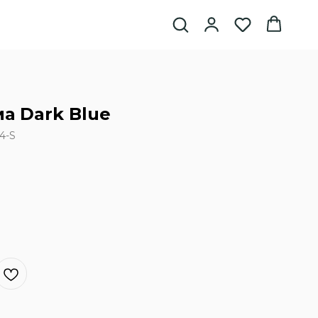
а Dark Blue
4-S