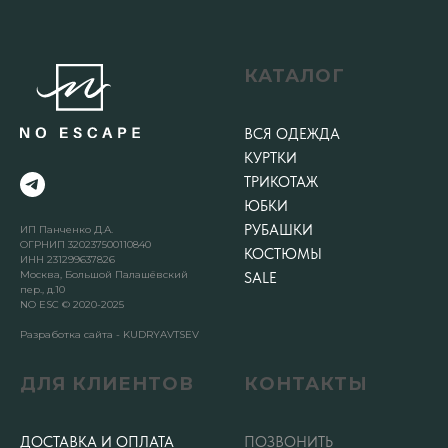
КАТАЛОГ
ВСЯ ОДЕЖДА
КУРТКИ
ТРИКОТАЖ
ЮБКИ
РУБАШКИ
ИП Панченко Д.А.
ОГРНИП 320237500110840
КОСТЮМЫ
ИНН 231299637826
Москва, Большой Палашёвский
SALE
пер., д.10
NO ESC © 2020-2025
Разработка сайта - KUDRYAVTSEV
ДЛЯ КЛИЕНТОВ
КОНТАКТЫ
ДОСТАВКА И ОПЛАТА
ПОЗВОНИТЬ