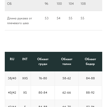
ОБ
96
100
104
108
Длина рукава от
53
54
55
55
плечевого шва
RU
INT
Обхват
Обхват
Обхват
груди
талии
бедер
38/40
XXS
76-80
58-62
84-88
40/42
XS
80-84
62-66
88-92
42/44
S
84-88
66-70
92-96