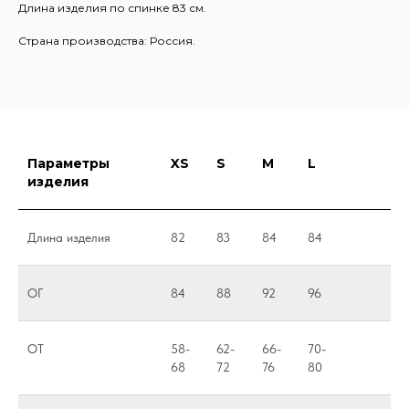
Длина изделия по спинке 83 см.
Страна производства: Россия.
Параметры
XS
S
M
L
изделия
Длина изделия
82
83
84
84
ОГ
84
88
92
96
ОТ
58-
62-
66-
70-
68
72
76
80