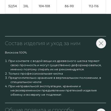
52/54
3XL
104-108
86-90
112-116
Состав изделия и уход за ним
Вискоза 100%
При контакте с водой вещи из древесного шелка теряют
свою прочность и могут существенно деформироваться,
именно поэтому стирать их не рекомендуется.
Только профессиональная чистка
Предпочтительно хранение в вертикальном положении, в
специальном чехле
При неправильной эксплуатации, хранении и
несвоевременном предъявлении претензий изделия
обмену и возврату не подлежат.
Общие правила и способы