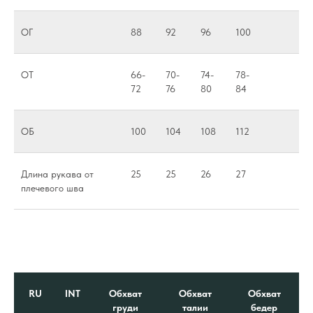
ОГ
88
92
96
100
ОТ
66-
70-
74-
78-
72
76
80
84
ОБ
100
104
108
112
Длина рукава от
25
25
26
27
плечевого шва
RU
INT
Обхват
Обхват
Обхват
груди
талии
бедер