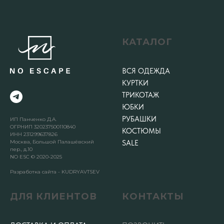
КАТАЛОГ
ВСЯ ОДЕЖДА
КУРТКИ
ТРИКОТАЖ
ЮБКИ
РУБАШКИ
ИП Панченко Д.А.
ОГРНИП 320237500110840
КОСТЮМЫ
ИНН 231299637826
Москва, Большой Палашёвский
SALE
пер., д.10
NO ESC © 2020-2025
Разработка сайта - KUDRYAVTSEV
ДЛЯ КЛИЕНТОВ
КОНТАКТЫ