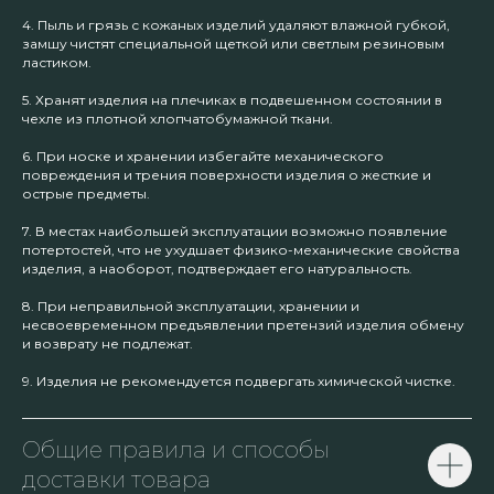
4. Пыль и грязь с кожаных изделий удаляют влажной губкой,
замшу чистят специальной щеткой или светлым резиновым
ластиком.
5. Хранят изделия на плечиках в подвешенном состоянии в
чехле из плотной хлопчатобумажной ткани.
6. При носке и хранении избегайте механического
повреждения и трения поверхности изделия о жесткие и
острые предметы.
7. В местах наибольшей эксплуатации возможно появление
потертостей, что не ухудшает физико-механические свойства
изделия, а наоборот, подтверждает его натуральность.
8. При неправильной эксплуатации, хранении и
несвоевременном предъявлении претензий изделия обмену
и возврату не подлежат.
9. Изделия не рекомендуется подвергать химической чистке.
Общие правила и способы
доставки товара