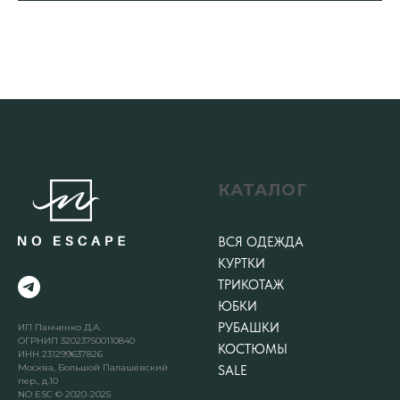
КАТАЛОГ
ВСЯ ОДЕЖДА
КУРТКИ
ТРИКОТАЖ
ЮБКИ
РУБАШКИ
ИП Панченко Д.А.
ОГРНИП 320237500110840
КОСТЮМЫ
ИНН 231299637826
Москва, Большой Палашёвский
SALE
пер., д.10
NO ESC © 2020-2025