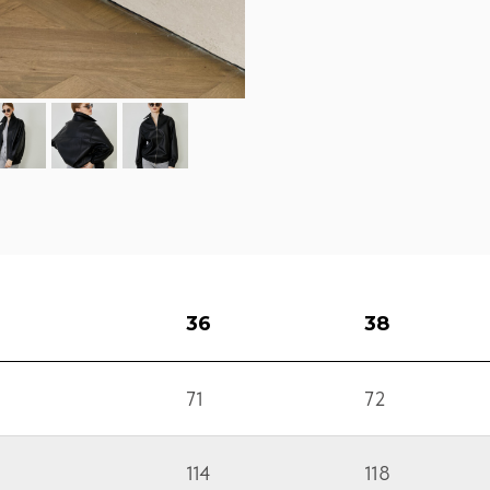
36
38
71
72
114
118