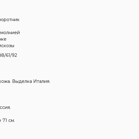
воротник
 молнией
нке
искозы
8/61/92
кожа. Выделка Италия.
ссия.
 71 см.