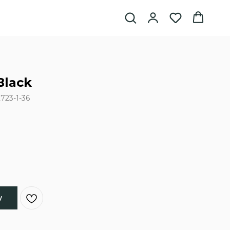
Black
723-1-36
у