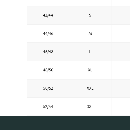
42/44
S
44/46
M
46/48
L
48/50
XL
50/52
XXL
52/54
3XL