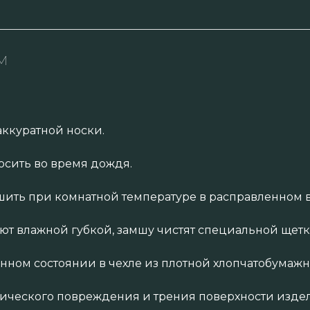
м
аккуратной носки.
осить во время дождя.
ить при комнатной температуре в расправленном в
яют влажной губкой, замшу чистят специальной щет
енном состоянии в чехле из плотной хлопчатобумажн
нического повреждения и трения поверхности издел