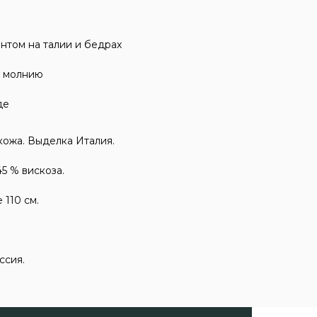
ентом на талии и бедрах
ю молнию
де
кожа. Выделка Италия.
45 % вискоза.
 110 см.
ссия.