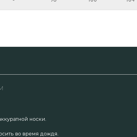
м
аккуратной носки.
осить во время дождя.