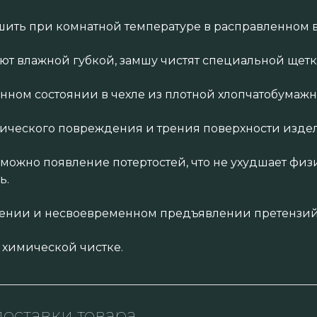
ить при комнатной температуре в расправленном в
яют влажной губкой, замшу чистят специальной щет
енном состоянии в чехле из плотной хлопчатобумажн
нического повреждения и трения поверхности издел
зможно появление потертостей, что не ухудшает физ
ь.
нении и несвоевременном предъявлении претензий 
 химической чистке.
оставки товара