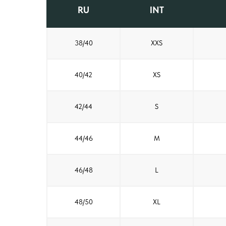
RU
INT
38/40
XXS
40/42
XS
42/44
S
44/46
M
46/48
L
48/50
XL