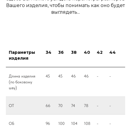
Вашего изделия, чтобы понимать как оно будет
выглядеть...
Параметры
34
36
38
40
42
44
изделия
Длина изделия
45
45
46
46
-
-
(по боковому
шву)
ОТ
66
70
74
78
-
-
ОБ
96
100
104
108
-
-