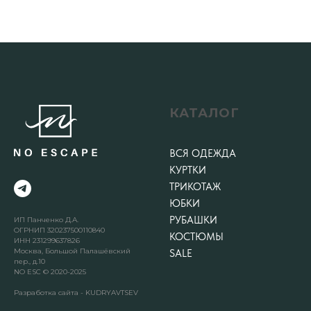
КАТАЛОГ
ВСЯ ОДЕЖДА
КУРТКИ
ТРИКОТАЖ
ЮБКИ
РУБАШКИ
ИП Панченко Д.А.
ОГРНИП 320237500110840
КОСТЮМЫ
ИНН 231299637826
Москва, Большой Палашёвский
SALE
пер., д.10
NO ESC © 2020-2025
Разработка сайта - KUDRYAVTSEV