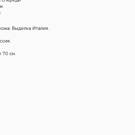
х спереди
ик
х
кожа. Выделка Италия.
ссия.
 70 см.