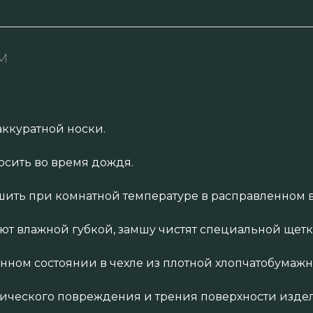
м
аккуратной носки.
осить во время дождя.
ить при комнатной температуре в расправленном в
яют влажной губкой, замшу чистят специальной щет
енном состоянии в чехле из плотной хлопчатобумажн
нического повреждения и трения поверхности издел