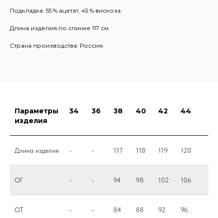
Подкладка: 55 % ацетат, 45 % вискоза.
Длина изделия по спинке 117 см.
Страна производства: Россия.
Параметры
34
36
38
40
42
44
изделия
Длина изделия
-
-
117
118
119
120
ОГ
-
-
94
98
102
106
ОТ
-
-
84
88
92
96