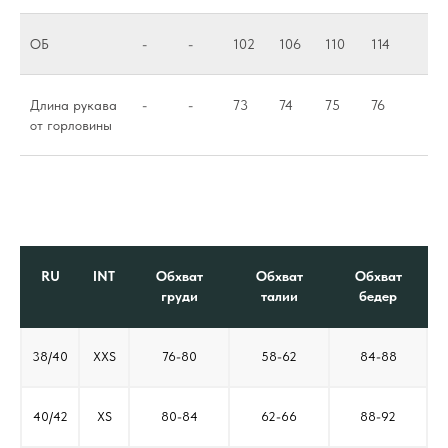
ОБ
-
-
102
106
110
114
Длина рукава
-
-
73
74
75
76
от горловины
RU
INT
Обхват
Обхват
Обхват
груди
талии
бедер
38/40
XXS
76-80
58-62
84-88
40/42
XS
80-84
62-66
88-92