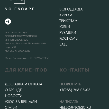
ВСЯ ОДЕЖДА
КУРТКИ
ТРИКОТАЖ
ЮБКИ
РУБАШКИ
ИП Панченко Д.А.
ОГРНИП 320237500110840
КОСТЮМЫ
ИНН 231299637826
Москва, Большой Палашёвский
SALE
пер., д.10
NO ESC © 2020-2025
Разработка сайта - KUDRYAVTSEV
ДЛЯ КЛИЕНТОВ
КОНТАКТЫ
ДОСТАВКА И ОПЛАТА
ПОЗВОНИТЬ
О БРЕНДЕ
+7(985) 268 08-08
НОВОСТИ
УХОД ЗА ВЕЩАМИ
НАПИСАТЬ
СТАТЬИ
HELLO@NOESC.RU