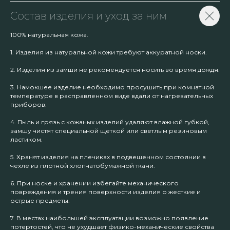
Состав изделия и уход за ним
100% натуральная кожа.
1. Изделия из натуральной кожи требуют аккуратной носки.
2. Изделия из замши не рекомендуется носить во время дождя.
3. Намокшее изделие необходимо просушить при комнатной
температуре в расправленном виде вдали от нагревательных
приборов.
4. Пыль и грязь с кожаных изделий удаляют влажной губкой,
замшу чистят специальной щеткой или светлым резиновым
ластиком.
5. Хранят изделия на плечиках в подвешенном состоянии в
чехле из плотной хлопчатобумажной ткани.
6. При носке и хранении избегайте механического
повреждения и трения поверхности изделия о жесткие и
острые предметы.
7. В местах наибольшей эксплуатации возможно появление
потертостей, что не ухудшает физико-механические свойства