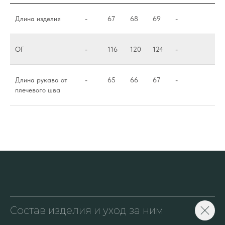
Длина изделия
-
67
68
69
-
ОГ
-
116
120
124
-
Длина рукава от
-
65
66
67
-
плечевого шва
Состав изделия и уход за ним