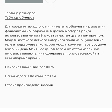
Таблица размеров
Таблица обмеров
Для создания изящного мини-платья с объемными рукавами-
фонариками и V-образным вырезом мастера Бренда
использовали легкая Вискоза с нежным цветочным принтом.
Модель из такого легкого материала почти не ощущается на
теле и поддерживает комфортную для кожи температуру даже
в жаркий день. Манящее декольте замыкают три маленькие
пуговки, а линию талии подчеркивает пояс с застежкой на
миниатюрные крючки.
Основная ткань: Вискоза 100%
Длина изделия по спинке 78 см.
Страна производства: Россия.