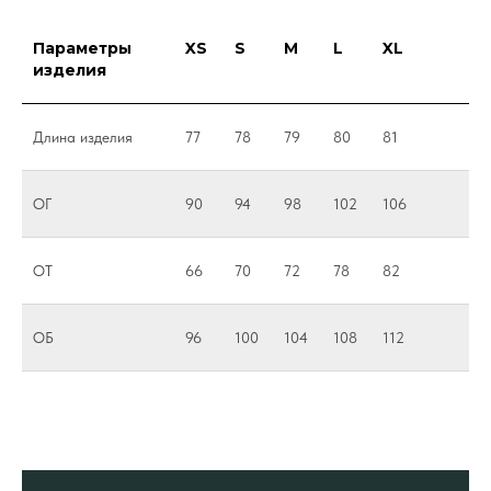
Параметры
XS
S
M
L
XL
изделия
Длина изделия
77
78
79
80
81
ОГ
90
94
98
102
106
ОТ
66
70
72
78
82
ОБ
96
100
104
108
112