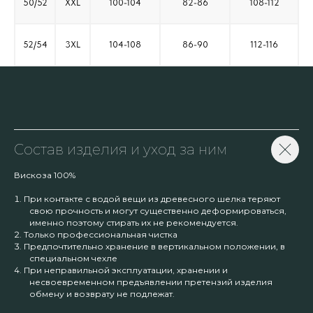
50/52
XXL
100-104
82-86
108-112
52/54
3XL
104-108
86-90
112-116
Состав изделия и уход за ним
Вискоза 100%
При контакте с водой вещи из древесного шелка теряют
свою прочность и могут существенно деформироваться,
именно поэтому стирать их не рекомендуется.
Только профессиональная чистка
Предпочтительно хранение в вертикальном положении, в
специальном чехле
При неправильной эксплуатации, хранении и
несвоевременном предъявлении претензий изделия
обмену и возврату не подлежат.