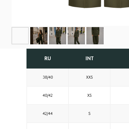
RU
INT
38/40
XXS
40/42
XS
42/44
S