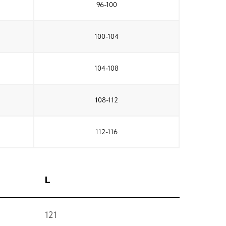
96-100
100-104
104-108
108-112
112-116
L
121