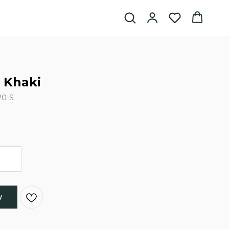
 Khaki
0-S
у