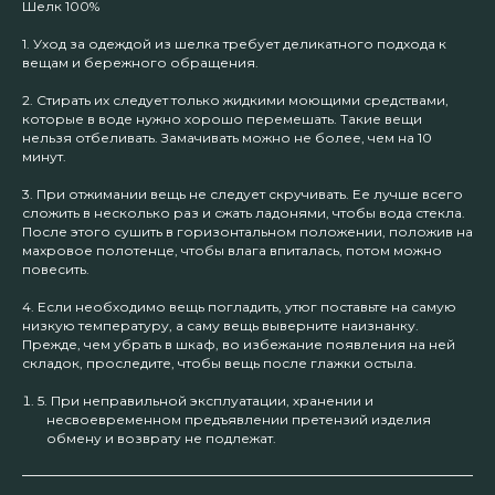
Шелк 100%
1. Уход за одеждой из шелка требует деликатного подхода к
вещам и бережного обращения.
2. Стирать их следует только жидкими моющими средствами,
которые в воде нужно хорошо перемешать. Такие вещи
нельзя отбеливать. Замачивать можно не более, чем на 10
минут.
3. При отжимании вещь не следует скручивать. Ее лучше всего
сложить в несколько раз и сжать ладонями, чтобы вода стекла.
После этого сушить в горизонтальном положении, положив на
махровое полотенце, чтобы влага впиталась, потом можно
повесить.
4. Если необходимо вещь погладить, утюг поставьте на самую
низкую температуру, а саму вещь выверните наизнанку.
Прежде, чем убрать в шкаф, во избежание появления на ней
складок, проследите, чтобы вещь после глажки остыла.
5. При неправильной эксплуатации, хранении и
несвоевременном предъявлении претензий изделия
обмену и возврату не подлежат.