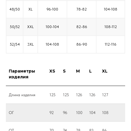
48/50
XL
96-100
78-82
104-108
50/52
XXL
100-104
82-86
108-112
52/54
3XL
104-108
86-90
112-116
Параметры
XS
S
M
L
XL
изделия
Длина изделия
125
125
126
126
127
ОГ
92
96
100
104
108
ОТ
70
74
78
83
86