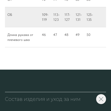
ОБ
109-
113-
117-
121-
125-
119
123
127
131
135
Длина рукава от
46
47
48
49
50
плечевого шва
Состав изделия и уход за ним