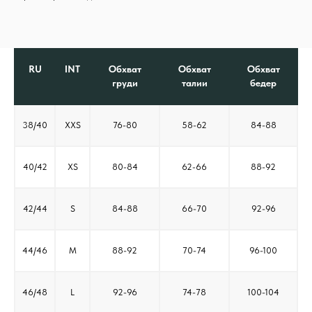
RU
INT
Обхват
Обхват
Обхват
груди
талии
бедер
38/40
XXS
76-80
58-62
84-88
40/42
XS
80-84
62-66
88-92
42/44
S
84-88
66-70
92-96
44/46
M
88-92
70-74
96-100
46/48
L
92-96
74-78
100-104