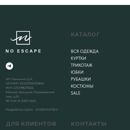
КАТАЛОГ
ВСЯ ОДЕЖДА
КУРТКИ
ТРИКОТАЖ
ЮБКИ
РУБАШКИ
ИП Панченко Д.А.
ОГРНИП 320237500110840
КОСТЮМЫ
ИНН 231299637826
Москва, Большой Палашёвский
SALE
пер., д.10
NO ESC © 2020-2025
Разработка сайта - KUDRYAVTSEV
ДЛЯ КЛИЕНТОВ
КОНТАКТЫ