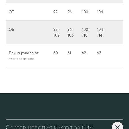
ОТ
92
96
100
104
ОБ
92-
96-
100-
104-
102
106
110
114
Длина рукава от
60
61
62
63
плечевого шва
Состав изделия и уход за ним