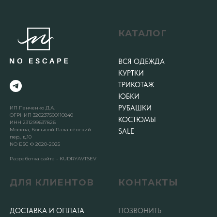
КАТАЛОГ
ВСЯ ОДЕЖДА
КУРТКИ
ТРИКОТАЖ
ЮБКИ
РУБАШКИ
ИП Панченко Д.А.
ОГРНИП 320237500110840
КОСТЮМЫ
ИНН 231299637826
Москва, Большой Палашёвский
SALE
пер., д.10
NO ESC © 2020-2025
Разработка сайта - KUDRYAVTSEV
ДЛЯ КЛИЕНТОВ
КОНТАКТЫ
ДОСТАВКА И ОПЛАТА
ПОЗВОНИТЬ