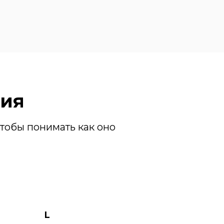
лия
тобы понимать как оно
L