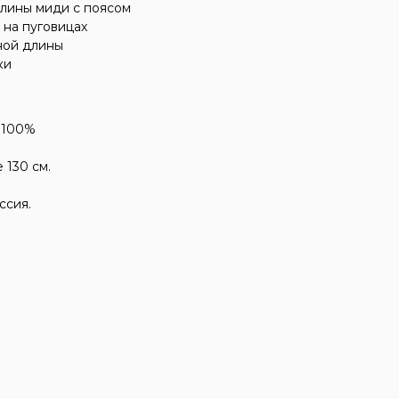
лины миди с поясом
 на пуговицах
ной длины
ки
 100%
 130 см.
ссия.