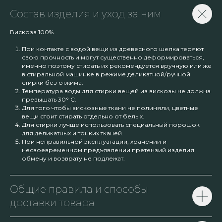
Состав изделия и уход за ним
Вискоза 100%
При контакте с водой вещи из древесного шелка теряют
свою прочность и могут существенно деформироваться,
именно поэтому стирать их рекомендуется вручную или же
в стиральной машинке в режиме деликатной/ручной
стирки без отжима.
Температура воды для стирки вещей из вискозы не должна
превышать 30° С.
Для того чтобы вискозные ткани не полиняли, цветные
вещи стоит стирать отдельно от белых.
Для стирки лучше использовать специальный порошок
для деликатных и тонких тканей.
При неправильной эксплуатации, хранении и
несвоевременном предъявлении претензий изделия
обмену и возврату не подлежат.
Общие правила и способы
доставки товара