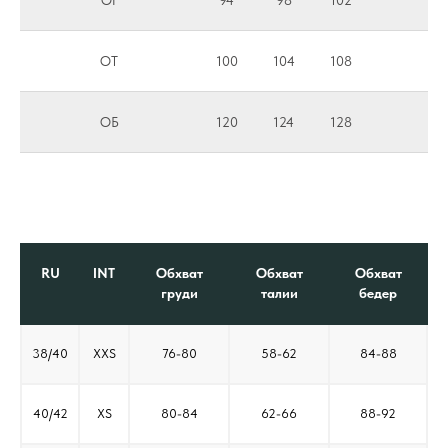
ОГ
94
98
102
ОТ
100
104
108
ОБ
120
124
128
RU
INT
Обхват
Обхват
Обхват
груди
талии
бедер
38/40
XXS
76-80
58-62
84-88
40/42
XS
80-84
62-66
88-92