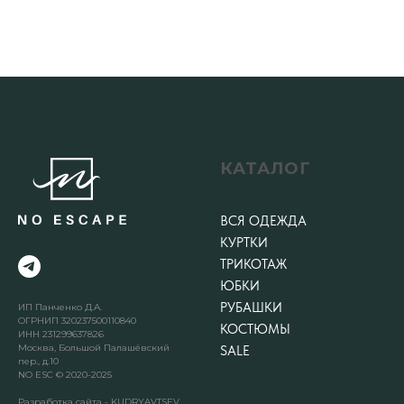
КАТАЛОГ
ВСЯ ОДЕЖДА
КУРТКИ
ТРИКОТАЖ
ЮБКИ
РУБАШКИ
ИП Панченко Д.А.
ОГРНИП 320237500110840
КОСТЮМЫ
ИНН 231299637826
Москва, Большой Палашёвский
SALE
пер., д.10
NO ESC © 2020-2025
Разработка сайта - KUDRYAVTSEV