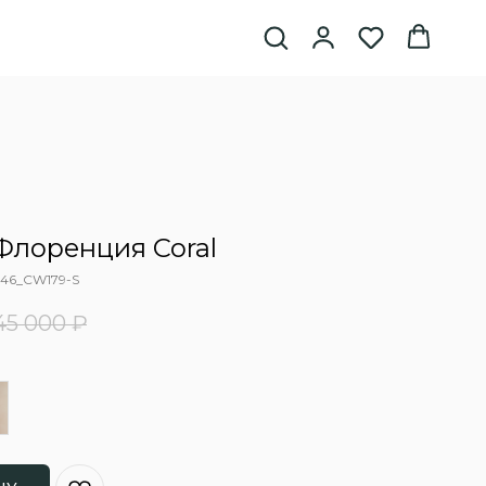
Флоренция Coral
46_CW179-S
45 000
₽