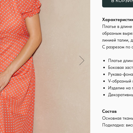
В КОРЗИ
Характеристи
Платье в длине
образным вырез
линией талии, 
С разрезом по 
Платье длин
Боковая зас
Рукава-фон
V-образный 
Изделие на 
Декоративн
Состав
Основная ткань
Подкладка: ви