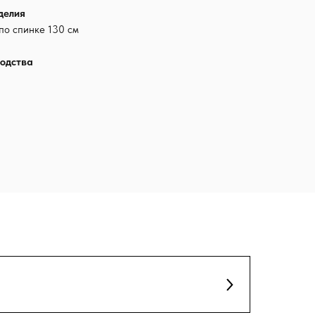
делия
по спинке 130 см
одства