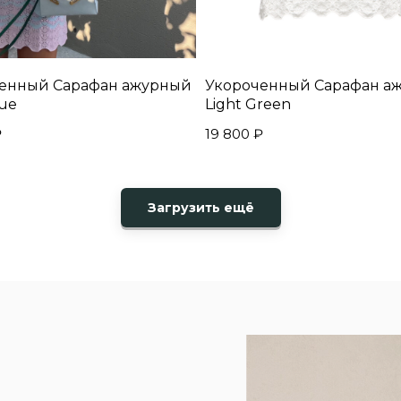
енный Сарафан ажурный
Укороченный Сарафан а
lue
Light Green
₽
19 800
₽
Загрузить ещё