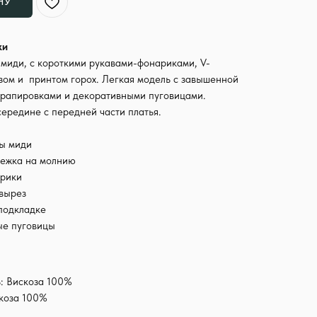
НУ
ки
 миди, с короткими рукавами-фонариками, V-
ом и принтом горох. Легкая модель с завышенной
драпировками и декоративными пуговицами.
середине с передней части платья.
ы миди
тежка на молнию
арики
вырез
подкладке
ые пуговицы
: Вискоза 100%
скоза 100%