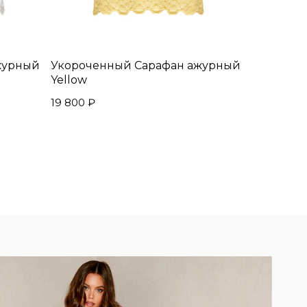
журный
Укороченный Сарафан ажурный
Yellow
19 800
₽