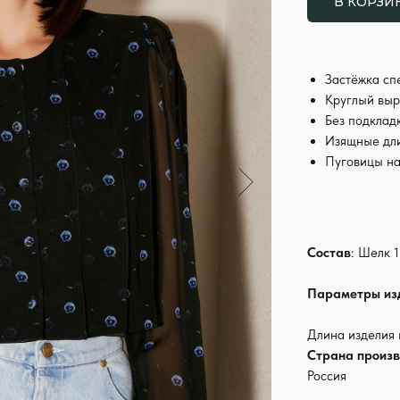
В КОРЗИ
Застёжка сп
Круглый выр
Без подклад
Изящные дли
Пуговицы на
Состав
: Шелк 
Параметры из
Длина изделия 
Страна произв
Россия