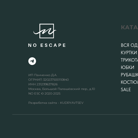
КАТ
ВСЯ О
КУРТКИ
ТРИКОТ
ЮБКИ
РУБАШ
ИП Панченко Д.А.
ОГРНИП 320237500110840
КОСТЮ
ИНН 231299637826
Москва, Большой Палашёвский пер., д.10
SALE
NO ESC © 2020-2025
Разработка сайта - KUDRYAVTSEV