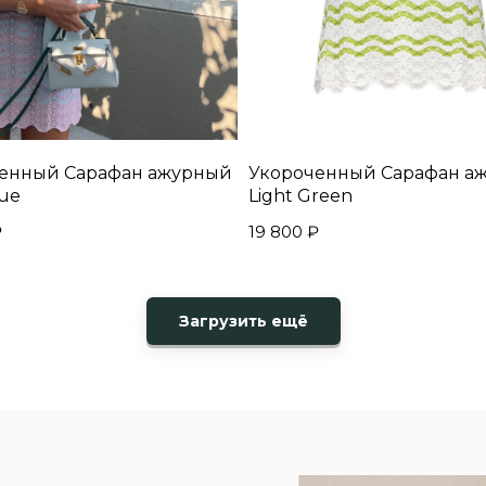
енный Сарафан ажурный
Укороченный Сарафан а
lue
Light Green
₽
19 800
₽
Загрузить ещё