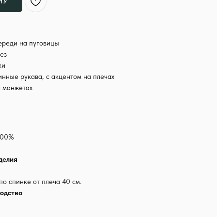
НУ
ереди на пуговицы
ез
ки
нные рукава, с акцентом на плечах
 манжетах
100%
делия
по спинке от плеча 40 см.
одства