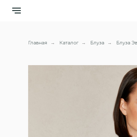
Главная
Каталог
Блуза
Блуза Эв
→
→
→