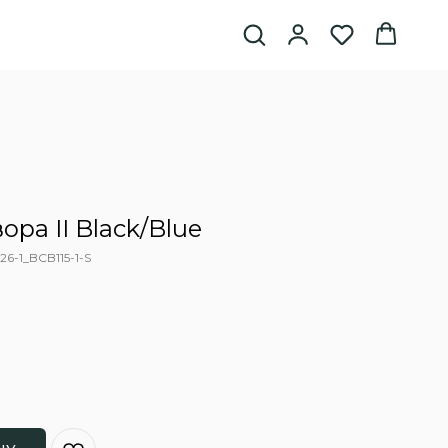
ора II Black/Blue
6-1_BCB115-1-S