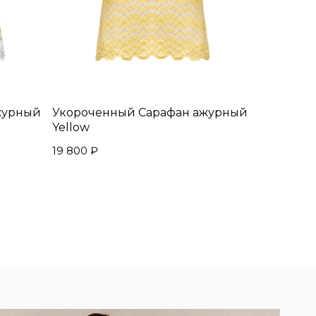
журный
Укороченный Сарафан ажурный
Yellow
19 800
₽