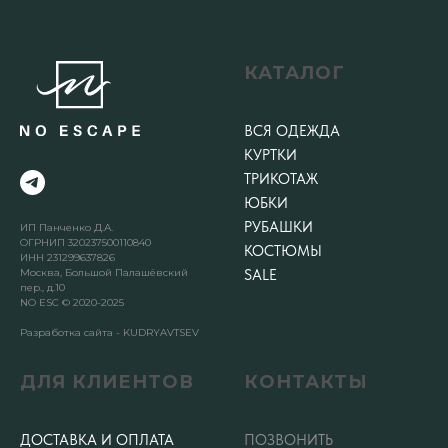
КАТАЛОГ
ВСЯ ОДЕЖДА
КУРТКИ
ТРИКОТАЖ
ЮБКИ
РУБАШКИ
ИП Панченко Д.А.
ОГРНИП 320237500110840
КОСТЮМЫ
ИНН 231299637826
Москва, Большой Палашёвский
SALE
пер., д.10
NO ESC © 2020-2025
Разработка сайта - KUDRYAVTSEV
ДЛЯ КЛИЕНТОВ
КОНТАКТЫ
ДОСТАВКА И ОПЛАТА
ПОЗВОНИТЬ