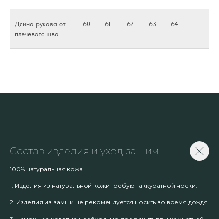
Длина рукава от
60
61
62
63
64
плечевого шва
Состав изделия и уход за ним
100% натуральная кожа.
1. Изделия из натуральной кожи требуют аккуратной носки.
2. Изделия из замши не рекомендуется носить во время дождя.
3. Намокшее изделие необходимо просушить при комнатной