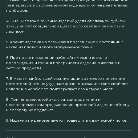
температуре в расправленном виде вдали от нагревательных
приборов.
4. Пыль и грязь с кожаных изделий удаляют влажной губкой,
замшу чистят специальной щеткой или светлым резиновым
ластиком.
5. Хранят изделия на плечиках в подвешенном состоянии в
чехле из плотной хлопчатобумажной ткани.
6. При носке и хранении избегайте механического
повреждения и трения поверхности изделия о жесткие и
острые предметы.
7. В местах наибольшей эксплуатации возможно появление
потертостей, что не ухудшает физико-механические свойства
изделия, а наоборот, подтверждает его натуральность.
8. При неправильной эксплуатации, хранении и
несвоевременном предъявлении претензий изделия обмену
и возврату не подлежат.
9. Изделия не рекомендуется подвергать химической чистке.