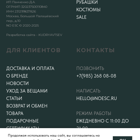
РУБАШКИ
ИП Панченко Д.А.
ОГРНИП 320237500110840
КОСТЮМЫ
ИНН 231299637826
Москва, Большой Палашёвский
SALE
пер., д.10
NO ESC © 2020-2025
Разработка сайта - KUDRYAVTSEV
ДЛЯ КЛИЕНТОВ
КОНТАКТЫ
ДОСТАВКА И ОПЛАТА
ПОЗВОНИТЬ
О БРЕНДЕ
+7(985) 268 08-08
НОВОСТИ
УХОД ЗА ВЕЩАМИ
НАПИСАТЬ
СТАТЬИ
HELLO@NOESC.RU
ВОЗВРАТ И ОБМЕН
ТОВАРА
РЕЖИМ РАБОТЫ
ПОДАРОЧНЫЕ
ЕЖЕДНЕВНО С 11:00 ДО
СЕРТИФИКАТЫ
21:00
Продолжая использовать наш сайт, вы соглашаетесь на
КОНТАКТЫ