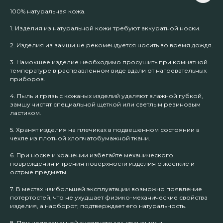
100% натуральная кожа.
1. Изделия из натуральной кожи требуют аккуратной носки.
2. Изделия из замши не рекомендуется носить во время дождя.
3. Намокшее изделие необходимо просушить при комнатной
температуре в расправленном виде вдали от нагревательных
приборов.
4. Пыль и грязь с кожаных изделий удаляют влажной губкой,
замшу чистят специальной щеткой или светлым резиновым
ластиком.
5. Хранят изделия на плечиках в подвешенном состоянии в
чехле из плотной хлопчатобумажной ткани.
6. При носке и хранении избегайте механического
повреждения и трения поверхности изделия о жесткие и
острые предметы.
7. В местах наибольшей эксплуатации возможно появление
потертостей, что не ухудшает физико-механические свойства
изделия, а наоборот, подтверждает его натуральность.
8. При неправильной эксплуатации, хранении и