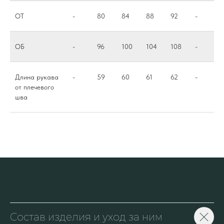
ОТ
-
80
84
88
92
-
ОБ
-
96
100
104
108
-
Длина рукава
-
59
60
61
62
-
от плечевого
шва
Состав изделия и уход за ним