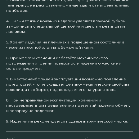
температуре в расправленном виде вдали от нагревательных
приборов.
4. Пыль и грязь с кожаных изделий удаляют влажной губкой,
замшу чистят специальной щеткой или светлым резиновым
ластиком.
5. Хранят изделия на плечиках в подвешенном состоянии в
чехле из плотной хлопчатобумажной ткани.
6. При носке и хранении избегайте механического
повреждения и трения поверхности изделия о жесткие и
острые предметы.
7. В местах наибольшей эксплуатации возможно появление
потертостей, что не ухудшает физико-механические свойства
изделия, а наоборот, подтверждает его натуральность.
8. При неправильной эксплуатации, хранении и
несвоевременном предъявлении претензий изделия обмену
и возврату не подлежат.
9. Изделия не рекомендуется подвергать химической чистке.