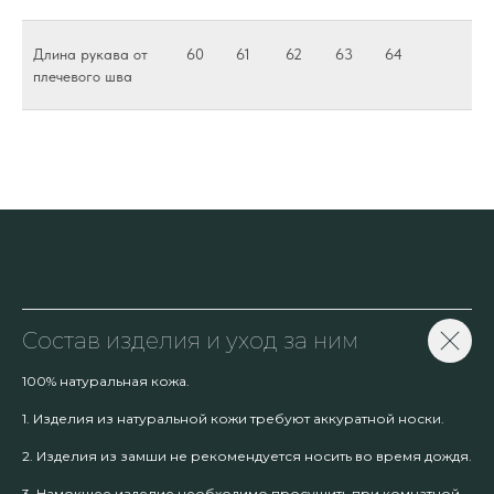
Длина рукава от
60
61
62
63
64
плечевого шва
Состав изделия и уход за ним
100% натуральная кожа.
1. Изделия из натуральной кожи требуют аккуратной носки.
2. Изделия из замши не рекомендуется носить во время дождя.
3. Намокшее изделие необходимо просушить при комнатной