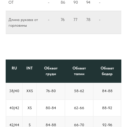
ОТ
-
86
90
94
-
Длина рукава от
-
76
77
78
-
горловины
RU
INT
Обхват
Обхват
Обхват
груди
талии
бедер
38/40
XXS
76-80
58-62
84-88
40/42
XS
80-84
62-66
88-92
42/44
S
84-88
66-70
92-96