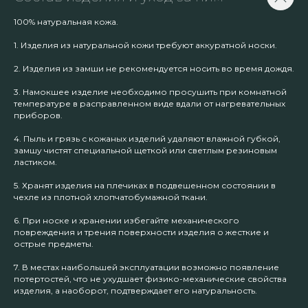
100% натуральная кожа.
1. Изделия из натуральной кожи требуют аккуратной носки.
2. Изделия из замши не рекомендуется носить во время дождя.
3. Намокшее изделие необходимо просушить при комнатной
температуре в расправленном виде вдали от нагревательных
приборов.
4. Пыль и грязь с кожаных изделий удаляют влажной губкой,
замшу чистят специальной щеткой или светлым резиновым
ластиком.
5. Хранят изделия на плечиках в подвешенном состоянии в
чехле из плотной хлопчатобумажной ткани.
6. При носке и хранении избегайте механического
повреждения и трения поверхности изделия о жесткие и
острые предметы.
7. В местах наибольшей эксплуатации возможно появление
потертостей, что не ухудшает физико-механические свойства
изделия, а наоборот, подтверждает его натуральность.