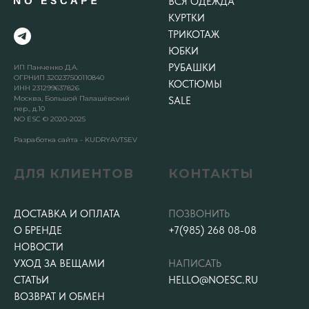
ВСЯ ОДЕЖДА
КУРТКИ
ТРИКОТАЖ
ЮБКИ
РУБАШКИ
ИП Панченко Д.А.
ОГРНИП 320237500110840
КОСТЮМЫ
ИНН 231299637826
Москва, Большой Палашёвский
SALE
пер., д.10
NO ESC © 2020-2025
Разработка сайта - KUDRYAVTSEV
ДЛЯ КЛИЕНТОВ
КОНТАКТЫ
ДОСТАВКА И ОПЛАТА
ПОЗВОНИТЬ
О БРЕНДЕ
+7(985) 268 08-08
НОВОСТИ
УХОД ЗА ВЕЩАМИ
НАПИСАТЬ
СТАТЬИ
HELLO@NOESC.RU
ВОЗВРАТ И ОБМЕН