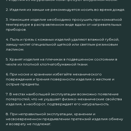
2. Изделия из замши не рекомендуется носить во время дождя.
3. Намокшее изделие необходимо просушить при комнатной
температуре в расправленном виде вдали от нагревательных
приборов.
4. Пыль и грязь с кожаных изделий удаляют влажной губкой,
замшу чистят специальной щеткой или светлым резиновым
ластиком.
5. Хранят изделия на плечиках в подвешенном состоянии в
чехле из плотной хлопчатобумажной ткани.
6. При носке и хранении избегайте механического
повреждения и трения поверхности изделия о жесткие и
острые предметы.
7. В местах наибольшей эксплуатации возможно появление
потертостей, что не ухудшает физико-механические свойства
изделия, а наоборот, подтверждает его натуральность.
8. При неправильной эксплуатации, хранении и
несвоевременном предъявлении претензий изделия обмену
и возврату не подлежат.