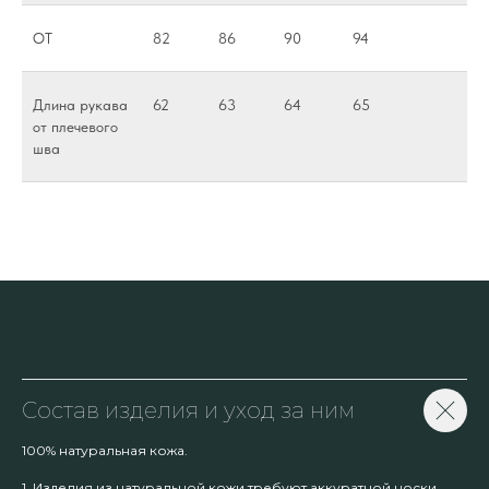
ОТ
82
86
90
94
Длина рукава
62
63
64
65
от плечевого
шва
Состав изделия и уход за ним
100% натуральная кожа.
1. Изделия из натуральной кожи требуют аккуратной носки.