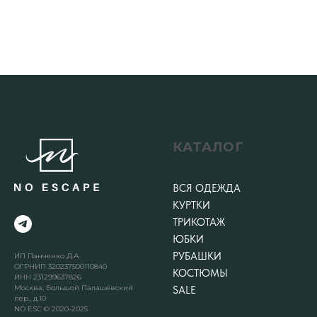
КАТАЛОГ
ВСЯ ОДЕЖДА
КУРТКИ
ТРИКОТАЖ
ЮБКИ
РУБАШКИ
ИП Панченко Д.А.
ОГРНИП 320237500110840
КОСТЮМЫ
ИНН 231299637826
Москва, Большой Палашёвский
SALE
пер., д.10
NO ESC © 2020-2025