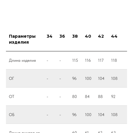
Параметры
34
36
38
40
42
44
изделия
Длина изделия
-
-
115
116
117
118
ОГ
-
-
96
100
104
108
ОТ
-
-
80
84
88
92
ОБ
-
-
96
100
104
108
Длина рукава от
-
-
60
61
62
63