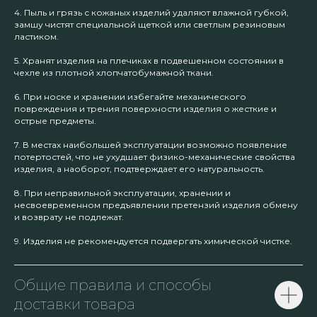
4. Пыль и грязь с кожаных изделий удаляют влажной губкой,
замшу чистят специальной щеткой или светлым резиновым
ластиком.
5. Хранят изделия на плечиках в подвешенном состоянии в
чехле из плотной хлопчатобумажной ткани.
6. При носке и хранении избегайте механического
повреждения и трения поверхности изделия о жесткие и
острые предметы.
7. В местах наибольшей эксплуатации возможно появление
потертостей, что не ухудшает физико-механические свойства
изделия, а наоборот, подтверждает его натуральность.
8. При неправильной эксплуатации, хранении и
несвоевременном предъявлении претензий изделия обмену
и возврату не подлежат.
9. Изделия не рекомендуется подвергать химической чистке.
Общие правила и способы
доставки товара