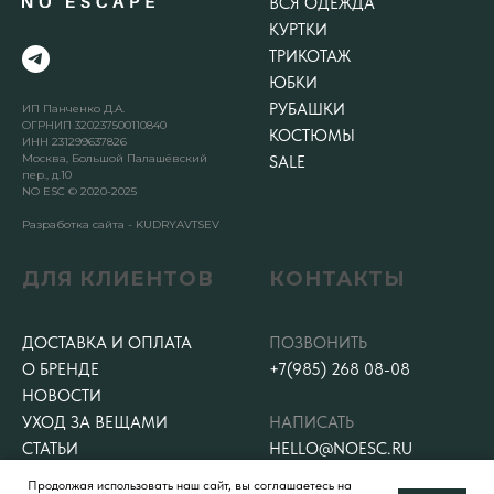
ВСЯ ОДЕЖДА
КУРТКИ
ТРИКОТАЖ
ЮБКИ
РУБАШКИ
ИП Панченко Д.А.
ОГРНИП 320237500110840
КОСТЮМЫ
ИНН 231299637826
Москва, Большой Палашёвский
SALE
пер., д.10
NO ESC © 2020-2025
Разработка сайта - KUDRYAVTSEV
ДЛЯ КЛИЕНТОВ
КОНТАКТЫ
ДОСТАВКА И ОПЛАТА
ПОЗВОНИТЬ
О БРЕНДЕ
+7(985) 268 08-08
НОВОСТИ
УХОД ЗА ВЕЩАМИ
НАПИСАТЬ
СТАТЬИ
HELLO@NOESC.RU
ВОЗВРАТ И ОБМЕН
Продолжая использовать наш сайт, вы соглашаетесь на