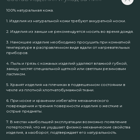
100% натуральная кожа.
1. Изделия из натуральной кожи требуют аккуратной носки.
2. Изделия из замши не рекомендуется носить во время дождя.
3. Намокшее изделие необходимо просушить при комнатной
температуре в расправленном виде вдали от нагревательных
приборов.
4. Пыль и грязь с кожаных изделий удаляют влажной губкой,
замшу чистят специальной щеткой или светлым резиновым
ластиком.
5. Хранят изделия на плечиках в подвешенном состоянии в
чехле из плотной хлопчатобумажной ткани.
6. При носке и хранении избегайте механического
повреждения и трения поверхности изделия о жесткие и
острые предметы.
7. В местах наибольшей эксплуатации возможно появление
потертостей, что не ухудшает физико-механические свойства
изделия, а наоборот, подтверждает его натуральность.