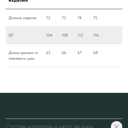
изделия
Длинна изделия
72
73
74
75
ОГ
104
108
112
116
Длина рукава от
65
66
67
68
плечевого шва
Состав изделия и уход за ним