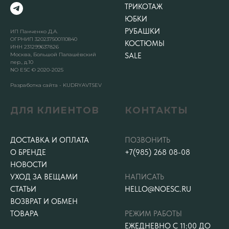
ТРИКОТАЖ
ЮБКИ
РУБАШКИ
ИП Панченко Д.А.
ОГРНИП 320237500110840
КОСТЮМЫ
ИНН 231299637826
Москва, Большой Палашёвский
SALE
пер., д.10
NO ESC © 2020-2025
Разработка сайта - KUDRYAVTSEV
ДЛЯ КЛИЕНТОВ
КОНТАКТЫ
ДОСТАВКА И ОПЛАТА
ПОЗВОНИТЬ
О БРЕНДЕ
+7(985) 268 08-08
НОВОСТИ
УХОД ЗА ВЕЩАМИ
НАПИСАТЬ
СТАТЬИ
HELLO@NOESC.RU
ВОЗВРАТ И ОБМЕН
ТОВАРА
РЕЖИМ РАБОТЫ
ЕЖЕДНЕВНО С 11:00 ДО