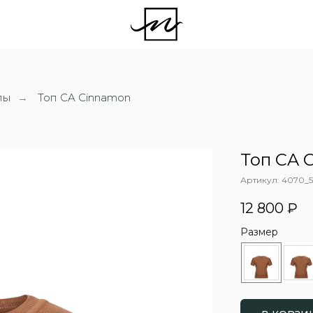
пы
Топ CA Cinnamon
→
Топ CA 
Артикул:
4070_5
12 800
₽
Размер