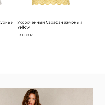
журный
Укороченный Сарафан ажурный
Yellow
19 800
₽