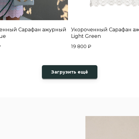
енный Сарафан ажурный
Укороченный Сарафан а
lue
Light Green
₽
19 800
₽
Загрузить ещё