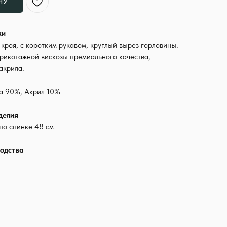
НУ
ки
 кроя, с коротким рукавом, круглый вырез горловины.
трикотажной вискозы премиального качества,
акрила.
за 90%, Акрил 10%
делия
по спинке 48 см
одства