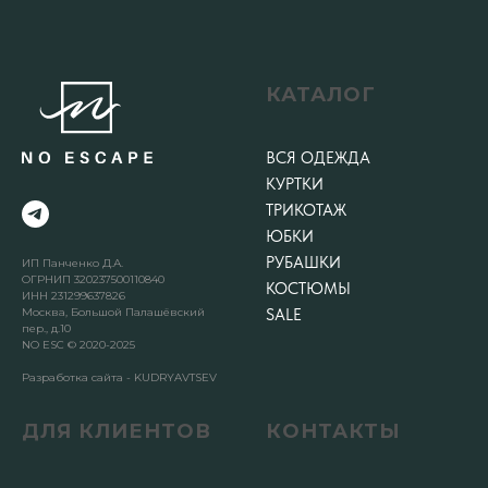
КАТАЛОГ
ВСЯ ОДЕЖДА
КУРТКИ
ТРИКОТАЖ
ЮБКИ
РУБАШКИ
ИП Панченко Д.А.
ОГРНИП 320237500110840
КОСТЮМЫ
ИНН 231299637826
Москва, Большой Палашёвский
SALE
пер., д.10
NO ESC © 2020-2025
Разработка сайта - KUDRYAVTSEV
ДЛЯ КЛИЕНТОВ
КОНТАКТЫ