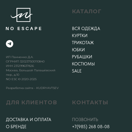
КАТАЛОГ
ВСЯ ОДЕЖДА
КУРТКИ
ТРИКОТАЖ
ЮБКИ
РУБАШКИ
ИП Панченко Д.А.
ОГРНИП 320237500110840
КОСТЮМЫ
ИНН 231299637826
Москва, Большой Палашёвский
SALE
пер., д.10
NO ESC © 2020-2025
Разработка сайта - KUDRYAVTSEV
ДЛЯ КЛИЕНТОВ
КОНТАКТЫ
ДОСТАВКА И ОПЛАТА
ПОЗВОНИТЬ
О БРЕНДЕ
+7(985) 268 08-08