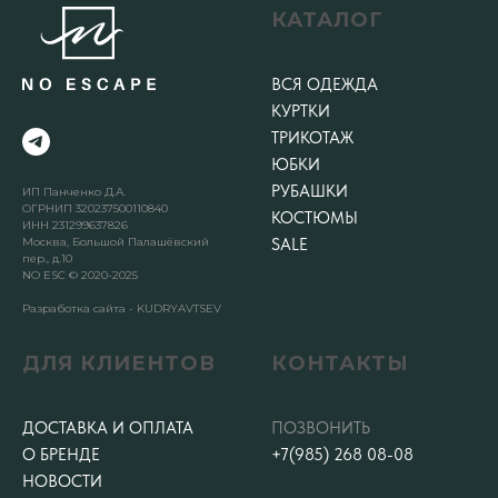
КАТАЛОГ
ВСЯ ОДЕЖДА
КУРТКИ
ТРИКОТАЖ
ЮБКИ
РУБАШКИ
ИП Панченко Д.А.
ОГРНИП 320237500110840
КОСТЮМЫ
ИНН 231299637826
Москва, Большой Палашёвский
SALE
пер., д.10
NO ESC © 2020-2025
Разработка сайта - KUDRYAVTSEV
ДЛЯ КЛИЕНТОВ
КОНТАКТЫ
ДОСТАВКА И ОПЛАТА
ПОЗВОНИТЬ
О БРЕНДЕ
+7(985) 268 08-08
НОВОСТИ